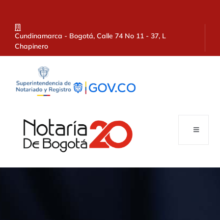
Cundinamarca - Bogotá, Calle 74 No 11 - 37, L
Chapinero