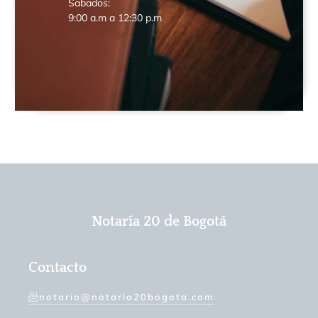
Sabados:
9:00 a.m a 12:30 p.m
Notaría 20 de Bogotá
Contacto
notario@notaria20bogota.com