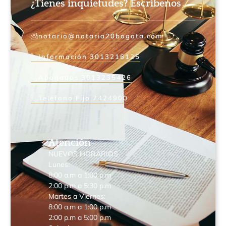
¿Tienes inquietudes? Escríbenos
notario@notaria20bogota.com
Información 3013216125
Abogados 3013235426
Teléfono Fijo 7424900
Atención
NUEVOS HORARIOS
Lunes:
8:00 a.m a 1:00 p.m
2:00 p.m a 5:30 p.m
Martes a Viernes:
8:00 a.m a 1:00 p.m
2:00 p.m a 5:00 p.m