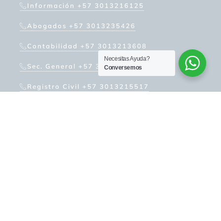
Información +57 3013216125
Abogados +57 3013235426
Contabilidad +57 3013213608
Necesitas Ayuda?
Sec. General +57 3187080930
Conversemos
Registro Civil +57 3013215517
Teléfono Fijo +57 (1) 7424900
Línea Anticorrupción 7424
WhatsApp VUR +57 3013212992