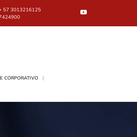
+ 57 3013216125
7424900
TE CORPORATIVO