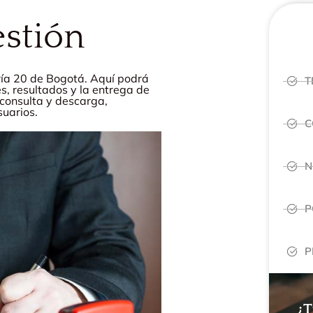
estión
ría 20 de Bogotá. Aquí podrá
T
s, resultados y la entrega de
 consulta y descarga,
uarios.
C
N
P
P
¿T