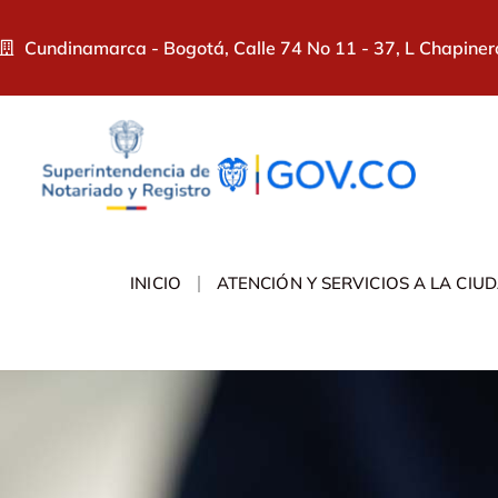
Cundinamarca - Bogotá, Calle 74 No 11 - 37, L Chapiner
INICIO
ATENCIÓN Y SERVICIOS A LA CIU