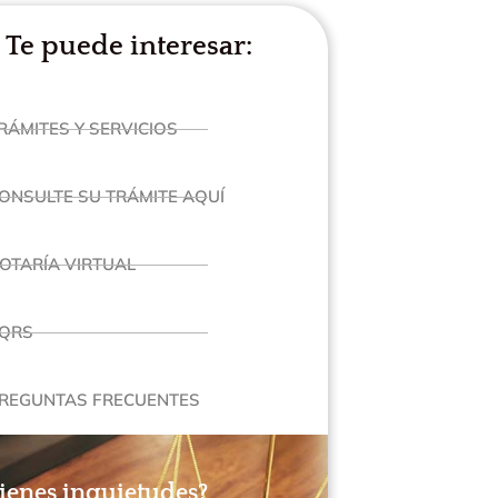
Te puede interesar:
RÁMITES Y SERVICIOS
ONSULTE SU TRÁMITE AQUÍ
OTARÍA VIRTUAL
QRS
REGUNTAS FRECUENTES
ienes inquietudes?