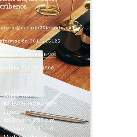
críbenos
notario@notaria20bogota.com
Información 3013216125
Abogados 3013235426
Teléfono Fijo 7424900
Atención
NUEVOS HORARIOS
Lunes:
8:00 a.m a 1:00 p.m
2:00 p.m a 5:30 p.m
Martes a Viernes: