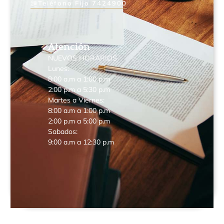
Teléfono Fijo 7424900
Atención
NUEVOS HORARIOS
Lunes:
8:00 a.m a 1:00 p.m
2:00 p.m a 5:30 p.m
Martes a Viernes:
8:00 a.m a 1:00 p.m
2:00 p.m a 5:00 p.m
Sabados:
9:00 a.m a 12:30 p.m