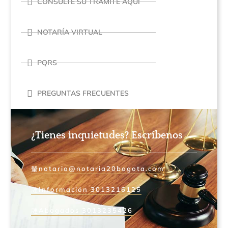
CONSULTE SU TRÁMITE AQUÍ
NOTARÍA VIRTUAL
PQRS
PREGUNTAS FRECUENTES
¿Tienes inquietudes? Escríbenos
notario@notaria20bogota.com
Información 3013216125
Abogados 3013235426