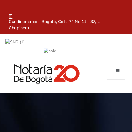
Cundinamarca - Bogotá, Calle 74 No 11 - 37, L
Chapinero