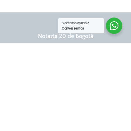
Necesitas Ayuda?
Conversemos
Notaría 20 de Bogotá
Contacto
notario@notaria20bogota.com
Información +57 3013216125
Abogados +57 3013235426
Contabilidad +57 3013213608
Sec. General +57 3187080930
Registro Civil +57 3013215517