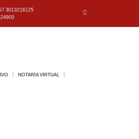
57 3013216125
424900
IVO
NOTARÍA VIRTUAL