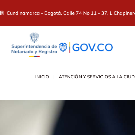
Cundinamarca - Bogotá, Calle 74 No 11 - 37, L Chapiner
INICIO
ATENCIÓN Y SERVICIOS A LA CIU