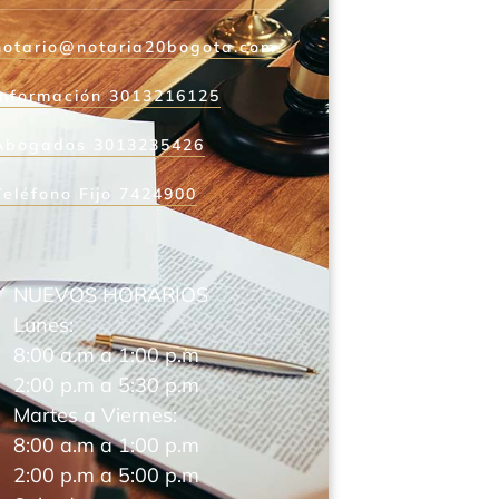
notario@notaria20bogota.com
Información 3013216125
Abogados 3013235426
Teléfono Fijo 7424900
NUEVOS HORARIOS
Lunes:
8:00 a.m a 1:00 p.m
2:00 p.m a 5:30 p.m
Martes a Viernes:
8:00 a.m a 1:00 p.m
2:00 p.m a 5:00 p.m