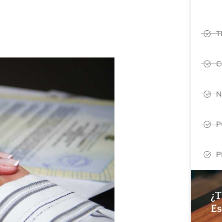
T
C
N
P
P
¿T
Es