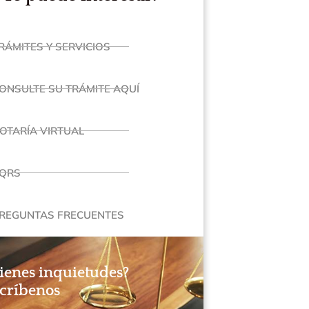
RÁMITES Y SERVICIOS
ONSULTE SU TRÁMITE AQUÍ
OTARÍA VIRTUAL
QRS
REGUNTAS FRECUENTES
ienes inquietudes?
críbenos