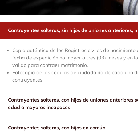
Contrayentes solteros, sin hijos de uniones anteriores, 
Copia auténtica de los Registros civiles de nacimiento
fecha de expedición no mayor a tres (03) meses y en l
válido para contraer matrimonio.
Fotocopia de las cédulas de ciudadanía de cada uno de
contrayentes.
Contrayentes solteros, con hijos de uniones anteriores
edad o mayores incapaces
Contrayentes solteros, con hijos en común