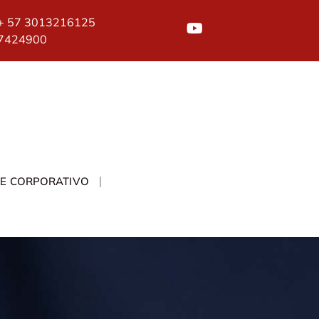
+ 57 3013216125
7424900
TE CORPORATIVO