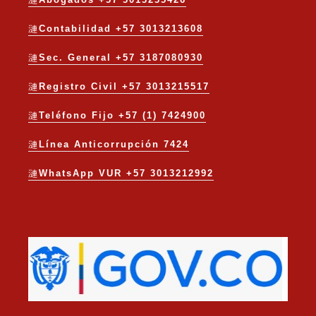
Contabilidad +57 3013213608
Sec. General +57 3187080930
Registro Civil +57 3013215517
Teléfono Fijo +57 (1) 7424900
Línea Anticorrupción 7424
WhatsApp VUR +57 3013212992