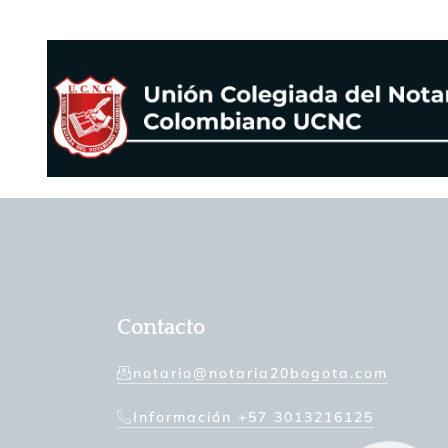
Contacto
notario@notaria20bogota.com
Información +57 3013216125