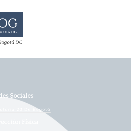
 Bogotá DC
des Sociales
otaria 20 De Bogotá
ección Física