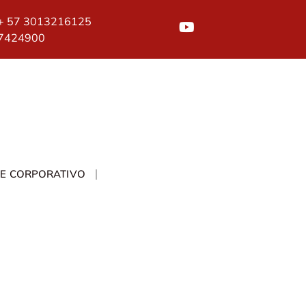
+ 57 3013216125
7424900
TE CORPORATIVO